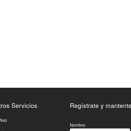
ros Servicios
Regístrate y mantent
 Web
Nombre: