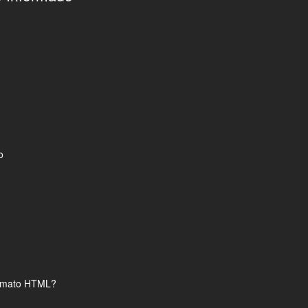
no
formato HTML?