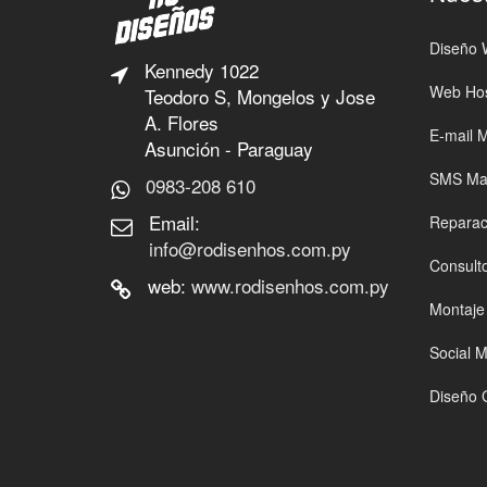
Diseño
Kennedy 1022
Web Hos
Teodoro S, Mongelos y Jose
A. Flores
E-mail M
Asunción - Paraguay
SMS Mar
0983-208 610
Email:
Reparac
info@rodisenhos.com.py
Consulto
web:
www.rodisenhos.com.py
Montaje
Social 
Diseño 