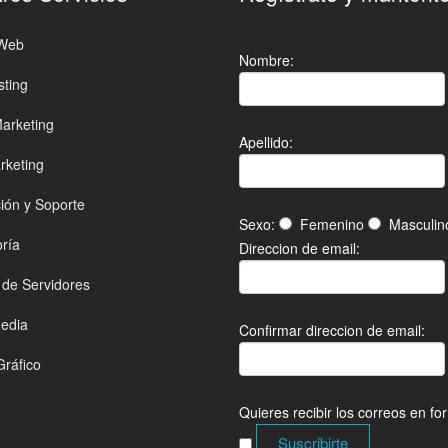
 Web
Nombre:
ting
arketing
Apellido:
keting
ión y Soporte
Sexo:
Femenino
Masculi
ría
Direccion de email:
 de Servidores
Media
Confirmar direccion de email:
Gráfico
Quieres recibir los correos en 
Suscribirte